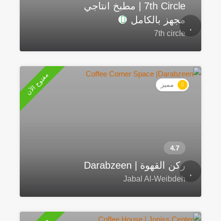
7th Circle | مطبخ انتاجي
مجهز بالكامل
7th circle
مفتوح الآن
مميز
ركن القهوة | Darabzeen
Jabal Al-Weibdeh