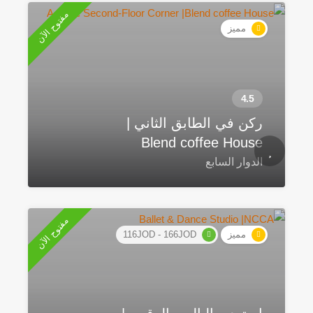
مفتوح الآن
مميز
ركن في الطابق الثاني |
Blend coffee House
الدوار السابع
مفتوح الآن
مميز
116JOD - 166JOD