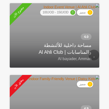
مفتوح الآن
مميز
100JOD - 150JOD
مساحة داخلية للألنشطة
والمناسابات | Al Ahli Club
Al bayader, Amman
مغلق الآن
مميز