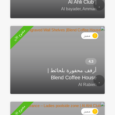
| Al Ahli Club
Al bayader, Amman
مفتوح الآن
مميز
أرفف محفورة بلحائط |
Blend Coffee House
Al Rabieh
مفتوح الآن
مميز