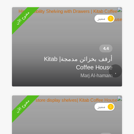
مفتوح الآن
مميز
أرفف بخزائن مدمجة| Kitab
Coffee House
Marj Al-hamam
مفتوح الآن
مميز