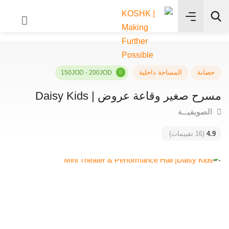
✨
بحث
انة
المساحة داخلية
150JOD - 200JOD
ح صغير وقاعة عروض | Daisy Kids
صويفيــة
4
(16 تقييمات)