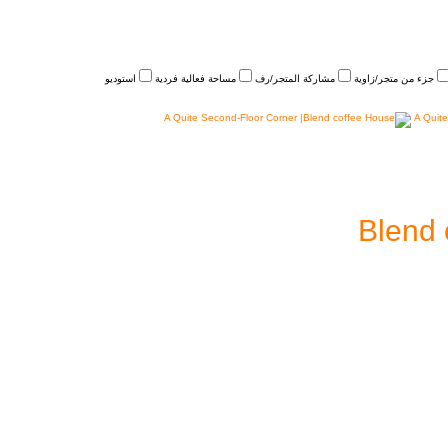
جزء من متجر/زاوية
مشاركة المتجر/رف
مساحة فعالية فردية
استوديو