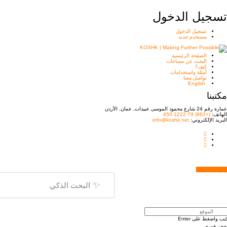
تسجيل الدخول
تسجيل الدخول
مستخدم جديد
الصفحة الرئيسية
البحث عن مساحات
كيف؟
أمثلة واستخدامات
تواصل معنا
English
مكتبنا
عمارة رقم 24 شارع محمود الموسى عبيدات, عمان, الأردن
الهاتف:
(+962) 79 1222 450
البريد الإلكتروني:
info@koshk.net
إظهار الخريطة
✨
تب واضغط على Enter
حجز فوري