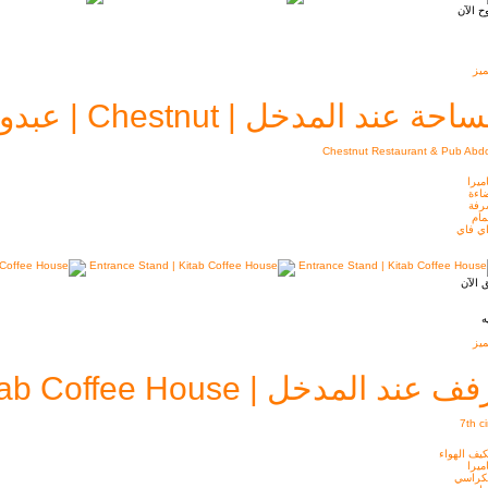
ح الآن
يز
حة عند المدخل | Chestnut | عبدون
Chestnut Restaurant & Pub Abd
ميرا
اءة
رفة
ام
ي فاي
 الآن
ه
يز
ف عند المدخل | Kitab Coffee House
7th ci
يف الهواء
ميرا
كراسي