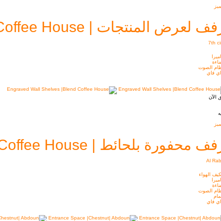
يز
ف لعرض المنتجات | Kitab Coffee House
7th ci
ميرا
اءة
ام الصوت
ي فاي
 الآن
ه
يز
ف محفورة بلحائط | Blend Coffee House
Al Rab
يف الهواء
ميرا
اءة
ام الصوت
ام
ي فاي