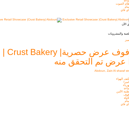
اءة
ام الصوت
ام
ي فاي
 الآن
عمة والمشروبات
يز
ف عرض حصرية| Crust Bakery | عبدون
عرض تم التحقق منه
Abdoun, Zain Al sharaf st
يف الهواء
ميرا
رباء
اءة
ظمة الأمن
فوف
ولة
ام
ي فاي