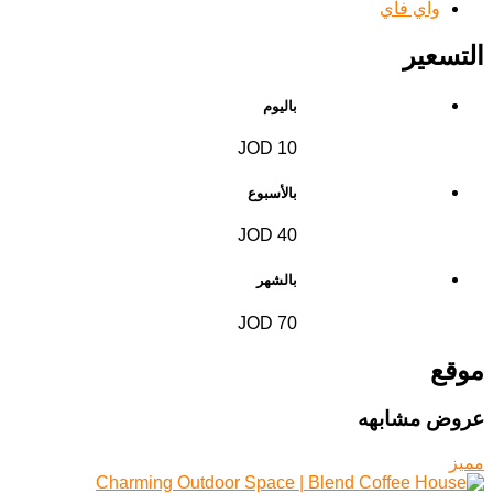
واي فاي
التسعير
باليوم
10 JOD
بالأسبوع
40 JOD
بالشهر
70 JOD
موقع
عروض مشابهه
مميز