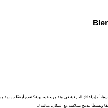
يًا، أو إبداعاتك الحرفية في بيئة مريحة وحيوية؟ نقدم أرففًا جداري
 وبسيطًا يندمج بسلاسة مع المكان. مثالية لـ: