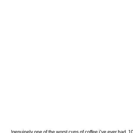
genuinely one of the worst cups of coffee i’ve ever had. 10/1