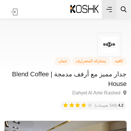
✨
بحث
فيه
مشاركة المتجر/رف
عمان
جدار مميز مع أرفف مدمجة | Blend Coffee
Hou
4
(544 تقييمات)