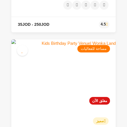
مساحة للفعاليات
40JOD - 500JOD
مغلق الآن
4.5
مميز