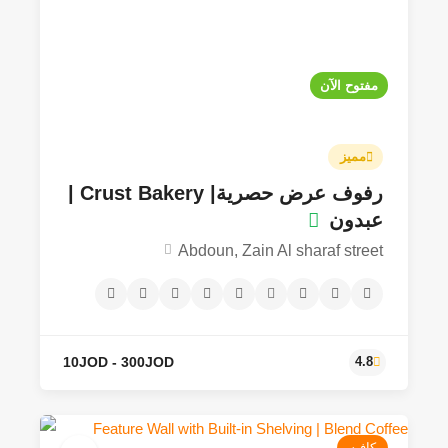
Prices vary
4.7
مفتوح الآن
مميز
رفوف عرض حصرية| Crust Bakery |
عبدون
Abdoun, Zain Al sharaf street
كافيه