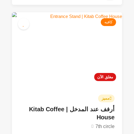
70JOD - 200JOD
4.9
كافيه
مغلق الآن
مميز
أرفف عند المدخل | Kitab Coffee
House
7th circle