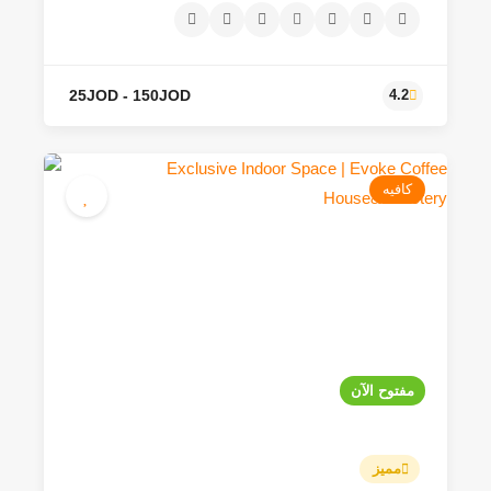
كافيه
40JOD - 500JOD
4.1
مفتوح الآن
مميز