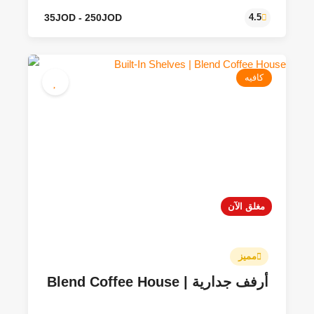
كافيه
35JOD - 250JOD
4.5
مغلق الآن
مميز
أرفف جدارية | Blend Coffee House