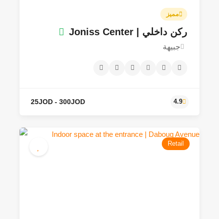
مميز
ركن داخلي | Joniss Center
جبيهة
Retail
250JOD - 3000JOD
3.9