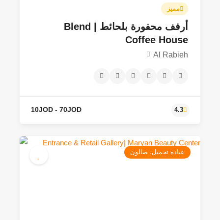
مميز
أرفف محفورة بلحائط | Blend
Coffee House
Al Rabieh
50JOD
4.7
عيادة تجميل، صالون