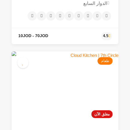
الدوار السابع
طعام
10JOD - 70JOD
4.5
مغلق الآن