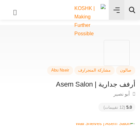
✨
بحث
لون
مشاركة المتجر/رف
Abu Nseir
 جدارية | Asem Salon
و نصير
5
(12 تقييمات)