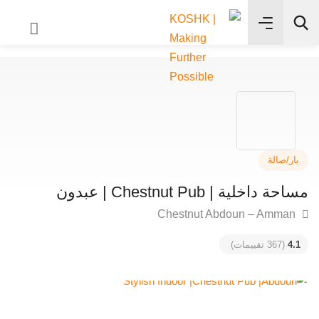
✨
بحث
ر/صالة
داخلية | Chestnut Pub | عبدون
4
(367 تقييمات)