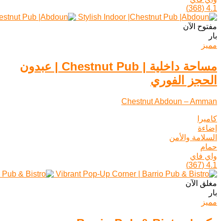
(368)
4.1
مفتوح الآن
بار
مميز
مساحة داخلية | Chestnut Pub | عبدون
الحجز الفوري
Chestnut Abdoun – Amman
كاميرا
إضاءة
السلامة والأمن
حمام
واي فاي
(367)
4.1
مغلق الآن
بار
مميز