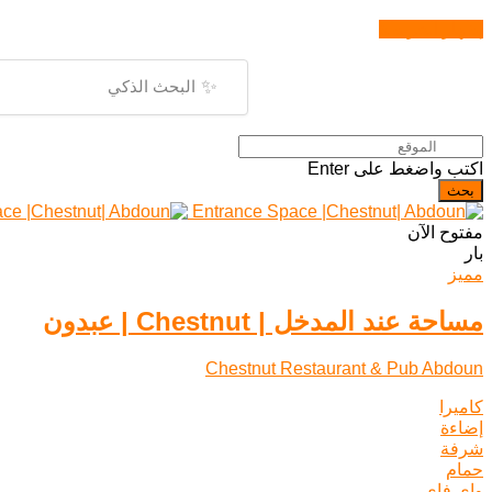
إظهار الخريطة
✨
اكتب واضغط على Enter
بحث
مفتوح الآن
بار
مميز
مساحة عند المدخل | Chestnut | عبدون
Chestnut Restaurant & Pub Abdoun
كاميرا
إضاءة
شرفة
حمام
واي فاي