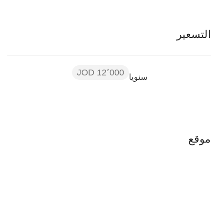
التسعير
12٬000 JOD
سنويا
موقع