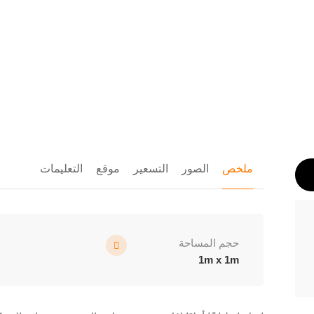
ملخص
الصور
التسعير
موقع
التعليمات
حجم المساحة
1m x 1m