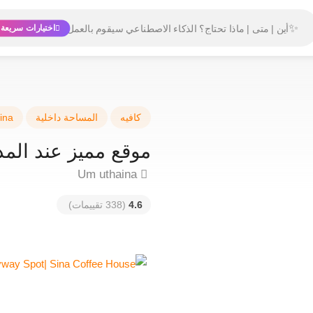
✨
اختيارات سريعة 
كافيه
المساحة داخلية
ina
موقع مميز عند المدخل | ee House
Um uthaina
4.6
(338 تقييمات)