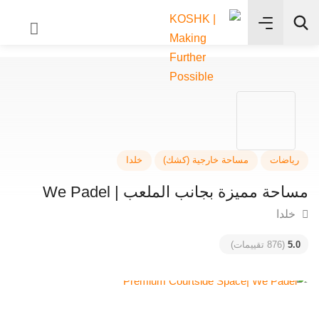
✨
بحث
اضات
مساحة خارجية (كشك)
خلدا
حة مميزة بجانب الملعب | We Padel
لدا
5
(876 تقييمات)