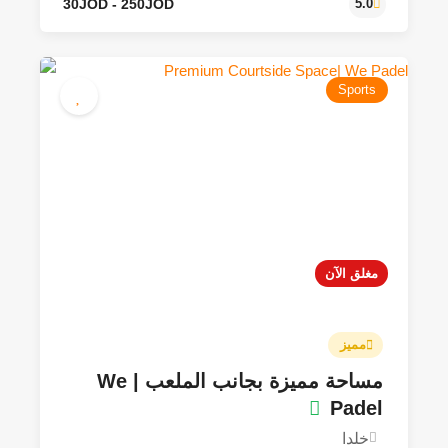
Sports
مغلق الآن
مميز
مساحة مميزة بجانب الملعب | We
30JOD - 250JOD
5.0
Padel
خلدا