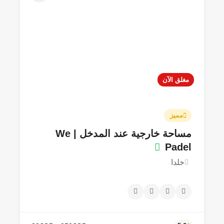
مغلق الآن
500JOD
5.0
مميز
مساحة خارجية عند المدخل | We
Padel
خلدا