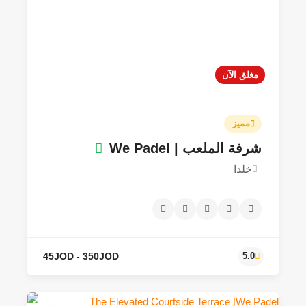
مغلق الآن
مميز
شرفة الملعب | We Padel
خلدا
35JOD - 300JOD
4.5