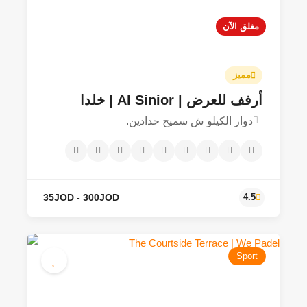
مغلق الآن
مميز
أرفف للعرض | Al Sinior | خلدا
دوار الكيلو ش سميح حدادين.
30JOD - 250JOD
4.9
Sport