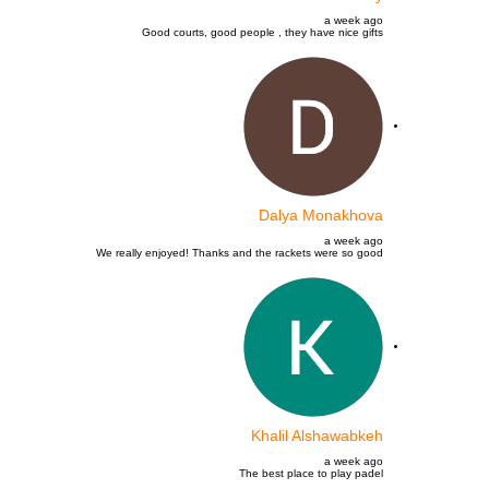
a week ago
Good courts, good people , they have nice gifts
Dalya Monakhova
a week ago
We really enjoyed! Thanks and the rackets were so good
Khalil Alshawabkeh
a week ago
The best place to play padel