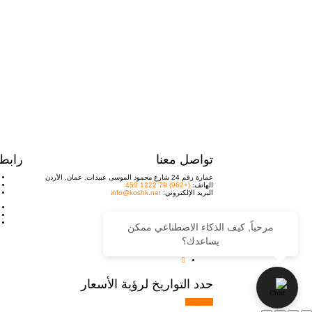
تواصل معنا
رابط
عمارة رقم 24 شارع محمود الموسى عبيدات, عمان, الأردن
الهاتف:
(+962) 79 1222 450
البريد الإلكتروني:
info@koshk.net
مرحباً, كيف الذكاء الاصطناعي ممكن
© جميع الحقوق محفوظة.
يساعدك؟
حدد التواريخ لرؤية الأسعار
احجز الآن