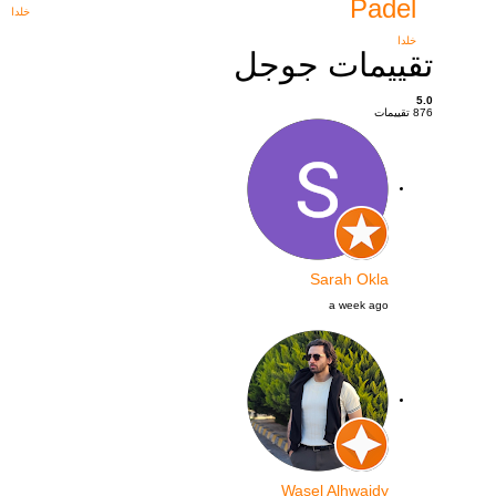
Padel
خلدا
خلدا
تقييمات جوجل
5.0
876 تقييمات
Sarah Okla
a week ago
Wasel Alhwaidy