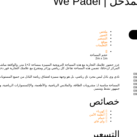
 We Padel
ملخص
الصور
التسعير
موقع
التعليمات
حجم المساحة
2m x 1m
عزز حضور علامتك التجارية مع هذه ا
المركز ازدحامًا، تضمن هذه المساحة تفاعل كل رياضي وزائر ومتفرج مع علامتك التجارية فور دخو
09
نادي وي بادل ليس مجرد نادٍ رياضي، بل هو وجهة مميزة لعشاق رياضة البادل من جميع المستويات. يش
09
09
09
المساحة مناسبة لـ: مشروبات الطاقة، والملابس الرياضية، والأطعمة، والإكسسوارات الرياضية، وم
09
جمهور نشط ومتميز.
09
09
خصائص
كهرباء
أنظمة الأمن
حمام
واي فاي
التسعير