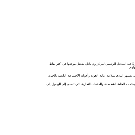
لمساحة الترويجية المميزة بمساحة 2×1 متر، والواقعة مباشرةً عند المدخل الرئيسي لمركز وي بادل. بفضل موقعها في أكثر نقاط
لهم.
تهر النادي بملاعبه عالية الجودة وأجوائه الاجتماعية النابضة بالحياة.
نتجات العناية الشخصية، وللعلامات التجارية التي تسعى إلى الوصول إلى