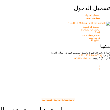
تسجيل الدخول
تسجيل الدخول
مستخدم جديد
الصفحة الرئيسية
البحث عن مساحات
كيف؟
أمثلة واستخدامات
تواصل معنا
English
مكتبنا
عمارة رقم 24 شارع محمود الموسى عبيدات, عمان, الأردن
الهاتف:
(+962) 79 1222 450
البريد الإلكتروني:
info@koshk.net
رياضة
مساحة خارجية (كشك)
خلدا