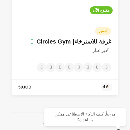
مفتوح الآن
مميز
غرفة للاسترخاء| Circles Gym
دير غبار
45JOD - 350JOD
5.0
مرحباً, كيف الذكاء الاصطناعي ممكن
يساعدك؟
© جميع الحقوق محفوظة.