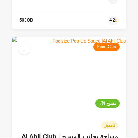
Sport Club
30JOD
4.2
مفتوح الآن
مميز
مساحة بجانب المسبح | Al Ahli Club