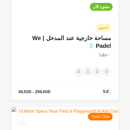
مفتوح الآن
مميز
مساحة خارجية عند المدخل | We
Padel
خلدا
30JOD - 300JOD
4.6
Sport Club