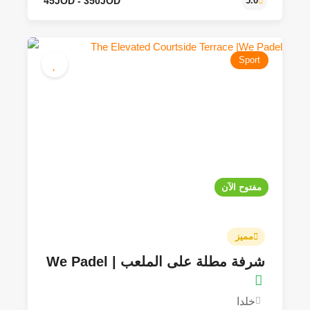
Sport
مفتوح الآن
مميز
شرفة مطلة على الملعب | We Padel
35JOD
3.9
خلدا