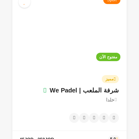
مفتوح الآن
35JOD
4.0
مميز
شرفة الملعب | We Padel
خلدا