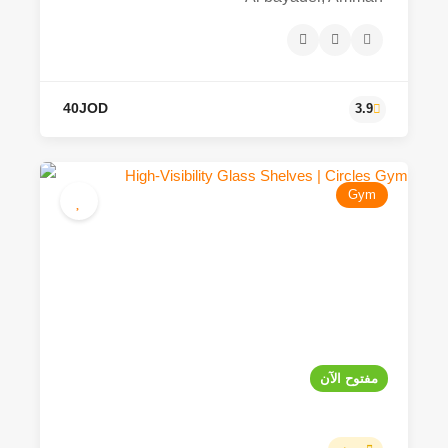
Gym
40JOD
3.9
مفتوح الآن