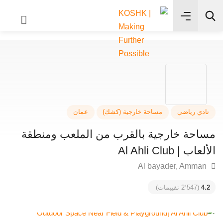
✨
بحث
دي رياضي
مساحة خارجية (كشك)
عمان
احة خارجية بالقرب من الملعب ومنطقة
ب | Al Ahli Club
4
(2٬547 تقييمات)