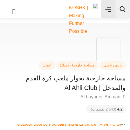
✨
بحث
دي رياضي
مساحة خارجية (كشك)
عمان
احة خارجية بجوار ملعب كرة القدم
خل | Al Ahli Club
4
(2٬543 تقييمات)