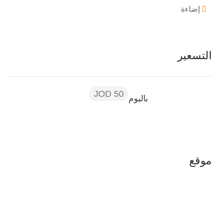
إضاءة
التسعير
50 JOD
باليوم
موقع