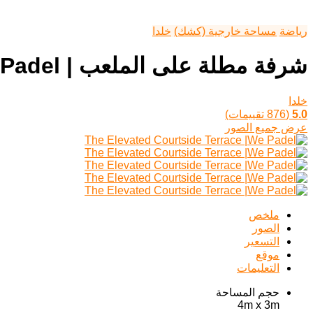
رياضة
مساحة خارجية (كشك)
خلدا
شرفة مطلة على الملعب | We Padel
خلدا
5.0
(876 تقييمات)
عرض جميع الصور
ملخص
الصور
التسعير
موقع
التعليمات
حجم المساحة
4m x 3m