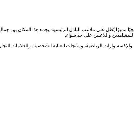
لفاخرة، بمساحة 4×3 أمتار، موقعًا استراتيجيًا مميزًا يُطل على ملاعب البادل الرئيسية. يجمع 
 للمشاهدين واللاعبين على حد سواء.
 والإكسسوارات الرياضية، ومنتجات العناية الشخصية، وللعلامات التج