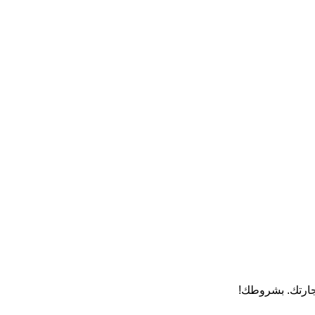
تجارتك. بشروطك!