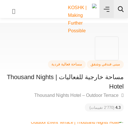
✨
بحث
نى فندقي وشقق
مساحة فعالية فردية
مساحة خارجية للفعاليات | Thousand Nights
Ho
4
(2٬770 تقييمات)