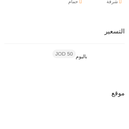
شرفة
حمام
التسعير
50 JOD
باليوم
موقع