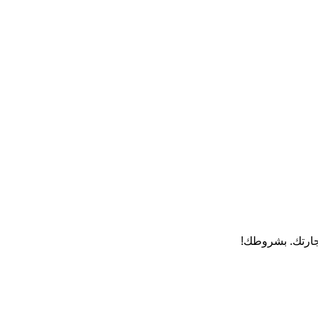
تجارتك. بشروطك!