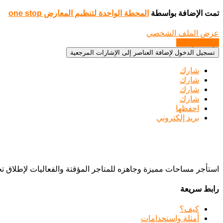
تمت الإضافة بواسطة
المحطة الواحدة لتنظيم المعارض one stop
عرض الملف الشخصي
إرسال رسالة
تسجيل الدخول لإضافة العناصر إلى الإشارات المرجعية
شارك
شارك
شارك
شارك
احفظها
بريد إلكتروني
استأجر مساحات مميزة وجاهزه للمتاجر المؤقتة والفعاليات لإطلاق 
رابط سريعة
كيف؟
أمثلة واستخدامات