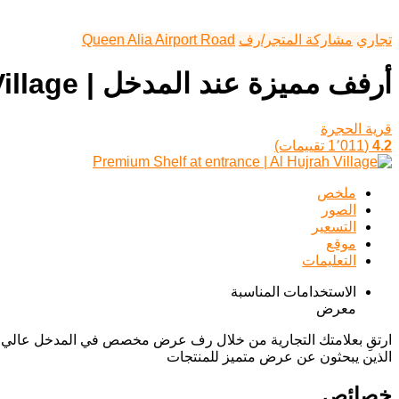
تجاري
مشاركة المتجر/رف
Queen Alia Airport Road
أرفف مميزة عند المدخل | Al Hujrah Village
قرية الحجرة
4.2
(1٬011 تقييمات)
ملخص
الصور
التسعير
موقع
التعليمات
الاستخدامات المناسبة
معرض
ارتقِ بعلامتك التجارية من خلال رف عرض مخصص في المدخل عالي الحركة
الذين يبحثون عن عرض متميز للمنتجات
خصائص