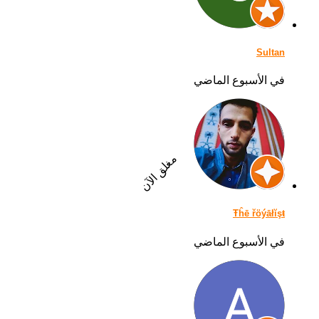
Sultan
في الأسبوع الماضي
مغلق الآن
Ŧĥē řöýāłĭşŧ
في الأسبوع الماضي