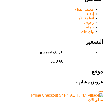
مكيف الهواء
إضاءة
أنظمة الأمن
رفوف
حمام
واي فاي
التسعير
لكل رف لمدة شهر
60 JOD
موقع
عروض مشابهه
مميز
مغلق الآن