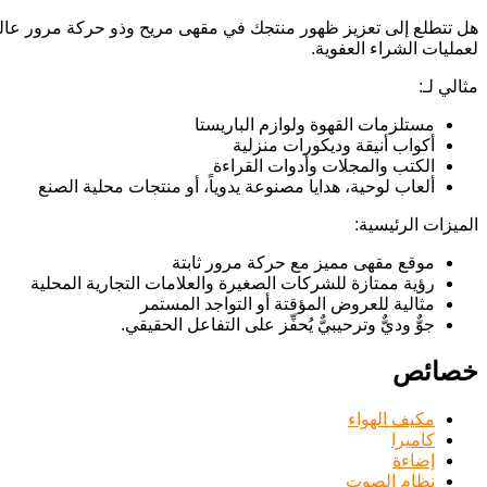
هل تتطلع إلى تعزيز ظهور منتجك في مقهى مريح وذو حركة مرور عالي
لعمليات الشراء العفوية.
مثالي لـ:
مستلزمات القهوة ولوازم الباريستا
أكواب أنيقة وديكورات منزلية
الكتب والمجلات وأدوات القراءة
ألعاب لوحية، هدايا مصنوعة يدوياً، أو منتجات محلية الصنع
الميزات الرئيسية:
موقع مقهى مميز مع حركة مرور ثابتة
رؤية ممتازة للشركات الصغيرة والعلامات التجارية المحلية
مثالية للعروض المؤقتة أو التواجد المستمر
جوٌّ وديٌّ وترحيبيٌّ يُحفِّز على التفاعل الحقيقي.
خصائص
مكيف الهواء
كاميرا
إضاءة
نظام الصوت