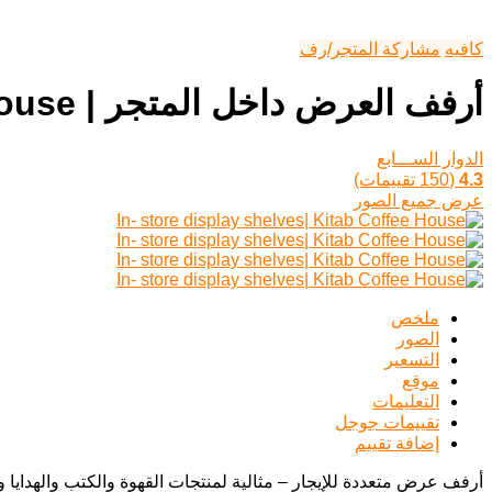
كافيه
مشاركة المتجر/رف
أرفف العرض داخل المتجر | Kitab Coffee House
الدوار الســـابع
4.3
(150 تقييمات)
عرض جميع الصور
ملخص
الصور
التسعير
موقع
التعليمات
تقييمات جوجل
إضافة تقييم
أرفف عرض متعددة للإيجار – مثالية لمنتجات القهوة والكتب والهدايا و