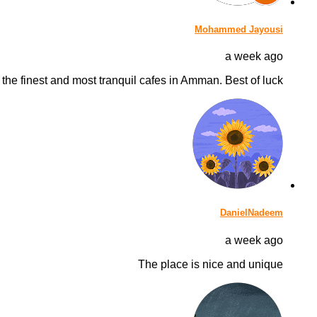
Mohammed Jayousi
a week ago
 the finest and most tranquil cafes in Amman. Best of luck.
DanielNadeem
a week ago
The place is nice and unique