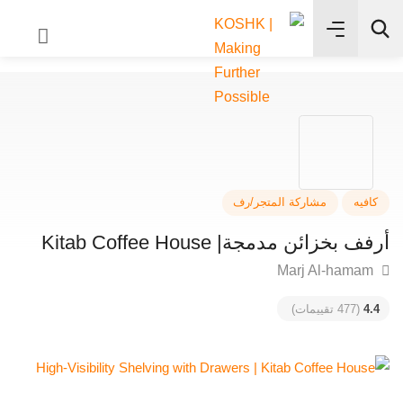
✨
بحث
فيه
مشاركة المتجر/رف
 بخزائن مدمجة| Kitab Coffee House
4
(477 تقييمات)