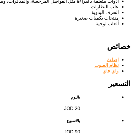
أدوات متعلقة بالقراءة مثل الفواصل المرجعية، والمذكرات، ومص
علب النظارات
الحرف اليدوية
منتجات بكميات صغيرة
ألعاب لوحية
خصائص
إضاءة
نظام الصوت
واي فاي
التسعير
باليوم
20 JOD
بالاسبوع
90 JOD