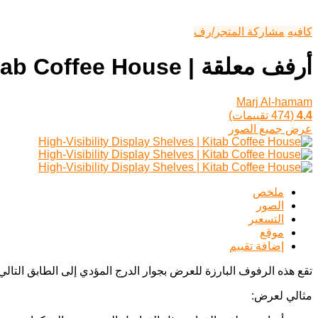
كافيه
مشاركة المتجر/رف
أرفف معلقة | Kitab Coffee House
Marj Al-hamam
4.4
(474 تقييمات)
عرض جميع الصور
ملخص
الصور
التسعير
موقع
إضافة تقييم
تقع هذه الرفوف البارزة للعرض بجوار الدرج المؤدي إلى الطابق التالي
مثالي لعرض: