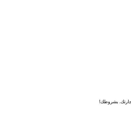
تجارتك. بشروطك!