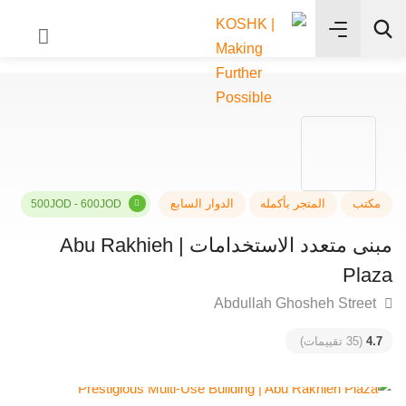
✨
بحث
تب
المتجر بأكمله
الدوار السابع
500JOD - 600JOD
مبنى متعدد الاستخدامات | Abu Rakhieh
Pla
4
(35 تقييمات)