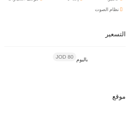
نظام الصوت
التسعير
80 JOD
باليوم
موقع