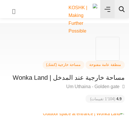
✨
بحث
طقة عامة مفتوحة
مساحة خارجية (كشك)
حة خارجية عند المدخل | Wonka Land
4
(1٬104 تقييمات)