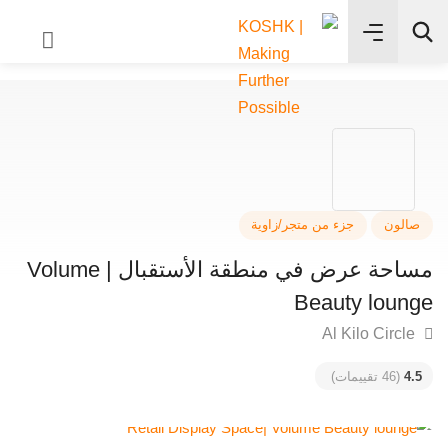
✨
بحث
لون
جزء من متجر/زاوية
مساحة عرض في منطقة الأستقبال | Volume
Beauty loun
4
(46 تقييمات)