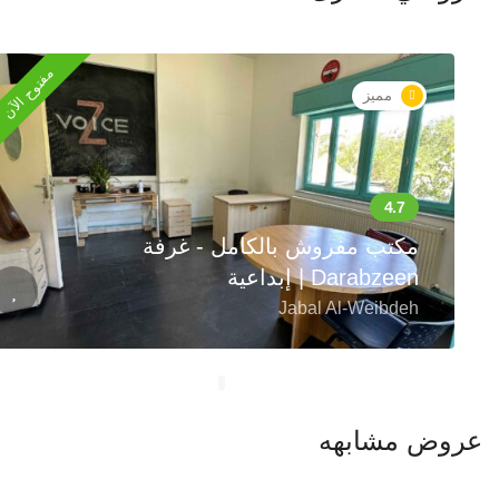
مفتوح الآن
مميز
مكتب مفروش بالكامل - غرفة
إبداعية | Darabzeen
Jabal Al-Weibdeh
عروض مشابهه