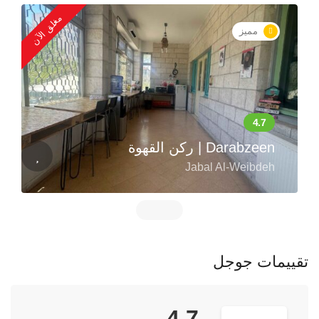
مغلق الآن
مميز
ركن القهوة | Darabzeen
Jabal Al-Weibdeh
تقييمات جوجل
4.7