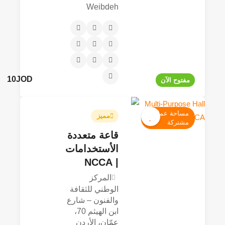
Weibdeh
10JOD
مفتوح الآن
مساحة عمل
مميز
مشتركة
قاعة متعددة
الأستخدامات
| NCCA
المركز
الوطني للثقافة
والفنون – شارع
ابن الهيثم 70،
عمّان، الأردن