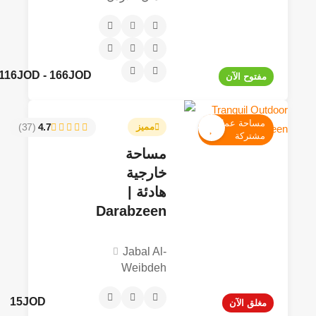
116JOD - 166JOD
مفتوح الآن
مساحة عمل
مميز
4.7
(37)
مشتركة
مساحة
خارجية
هادئة |
Darabzeen
Jabal Al-
Weibdeh
15JOD
مغلق الآن