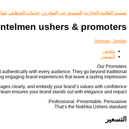
تصميم العلامة التجارية
,
التسويق عبر المؤثرين
,
خدمات التوظيف
عما
ntelmen ushers & promoters
Amman, Jordan
ملخص
التسعير
Our Promoters
t authentically with every audience. They go beyond traditional
ng engaging brand experiences that leave a lasting impression.
ssages clearly, and embody your brand’s values with confidence
ur team ensures your brand stands out with elegance and impact.
Professional. Presentable. Persuasive.
That’s the Nokhba Ushers standard.
التسعير