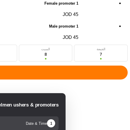
1 Female promoter
45 JOD
1 Male promoter
45 JOD
الجمعة
السبت
8
7
elmen ushers & promoters
Date & Time
1