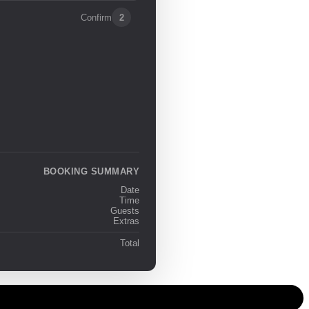
Confirm
2
BOOKING SUMMARY
Date
Time
Guests
Extras
Total