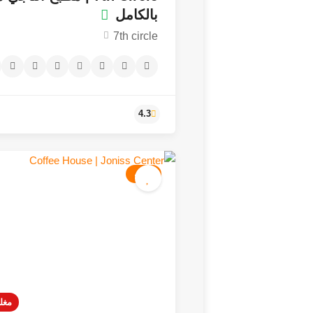
بالكامل
7th circle
كافيه
4.3
مغل