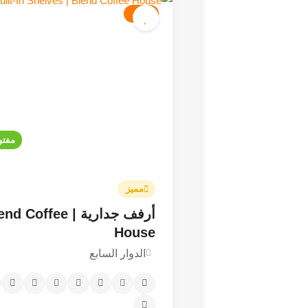
كافيه
4.5
مفتو
مميز
أرفف جدارية |  Coffee
House
الدوار السابع