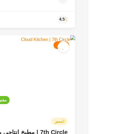
طعام
4.5
مفتو
مميز
7th Circle | مطبخ انتاج