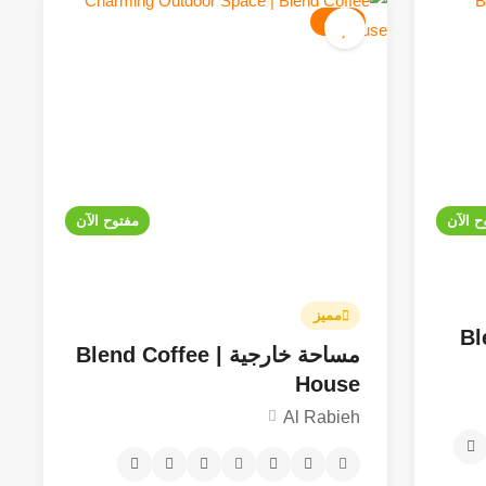
كافيه
116JOD - 166JOD
ح الآن
مفتوح الآن
مميز
Blend
مساحة خارجية | Blend Coffee
House
Al Rabieh