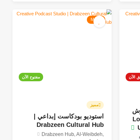
Music
ق الآن
مفتوح الآن
4.9
مميز
رش
استوديو بودكاست إبداعي |
Loc
Drabzeen Cultural Hub
Drabzeen Hub, Al-Weibdeh,