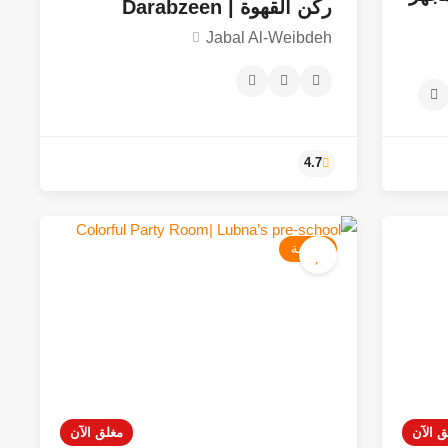
ركن القهوة | Darabzeen
Jabal Al-Weibdeh
حضانة
4.7
ق الآن
مغلق الآن