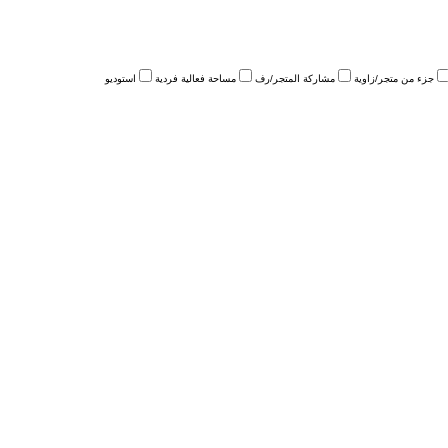
جزء من متجر/زاوية
مشاركة المتجر/رف
مساحة فعالية فردية
استوديو