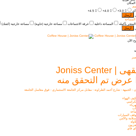
المكان
ييم
أي
3.0+
4.0+
4.5+
أرسل
المساحة
المتجر بأكمله
المساحة داخلية
غرفة الاجتماعات
مساحة خارجية (حاوية)
مساحة خارجية (كشك)
أرسل
ح الآن
ه
يز
 | Joniss Center
عرض تم التحقق منه
 - الجبيهة - شارع أحمد الطراونة - مقابل مركز الجامعة الاستثماري - فوق مغاسل الجامعة
يف الهواء
كراسي
رباء
ات
اءة
قف السيارات
سلامة والأمن
ولة
فزيون
ي فاي