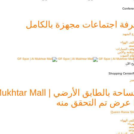
Confere
فة اجتماعات مجهزة بالكامل
 الشهيد
يف الهواء
صعد
قف السيارات
سلامة والأمن
ام الصوت
ح الآن
Shopping Center/M
يز
احة بالطابق الأرضي | Al Mukhtar Mall
عرض تم التحقق منه
Queen Rania Str
يف الهواء
رباء
صعد
اءة
قف السيارات