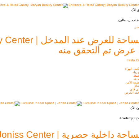
 الآن
ة تجميل، صالون
يز
احة للعرض عند المدخل | Maryan Beauty Center
عرض تم التحقق منه
Kalda Ci
يف الهواء
رباء
صعد
اءة
ظمة الأمن
ام
ي فاي
فذة العرض
ح الآن
Academy, Spo
احة داخلية حصرية | Joniss Center