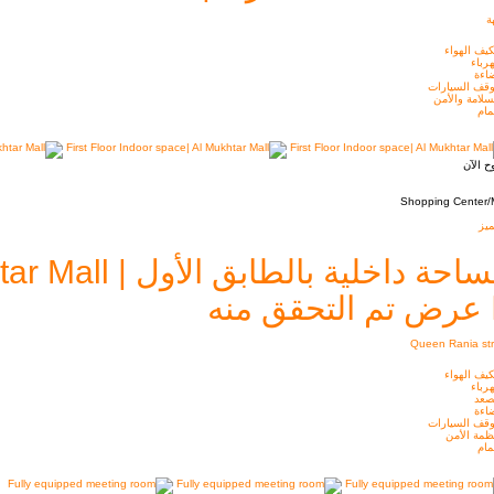
ة
يف الهواء
رباء
اءة
قف السيارات
سلامة والأمن
ام
ح الآن
Shopping Center/M
يز
احة داخلية بالطابق الأول | Al Mukhtar Mall
عرض تم التحقق منه
Queen Rania str
يف الهواء
رباء
صعد
اءة
قف السيارات
ظمة الأمن
ام