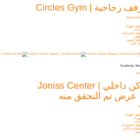
ف زجاجية | Circles Gym
Airport st
يف الهواء
اءة
قف السيارات
فوف
ام الصوت
ي فاي
Academy, Spo
يز
 داخلي | Joniss Center
عرض تم التحقق منه
ة
يف الهواء
رباء
اءة
قف السيارات
سلامة والأمن
ام