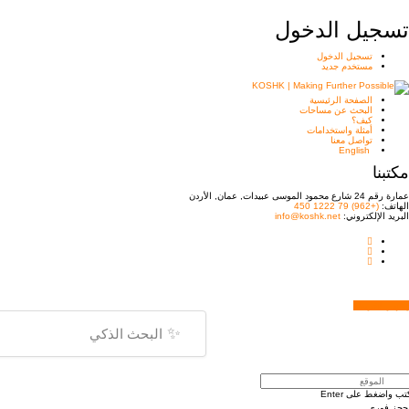
تسجيل الدخول
تسجيل الدخول
مستخدم جديد
الصفحة الرئيسية
البحث عن مساحات
كيف؟
أمثلة واستخدامات
تواصل معنا
English
مكتبنا
عمارة رقم 24 شارع محمود الموسى عبيدات, عمان, الأردن
الهاتف:
(+962) 79 1222 450
البريد الإلكتروني:
info@koshk.net
إظهار الخريطة
✨
تب واضغط على Enter
حجز فوري