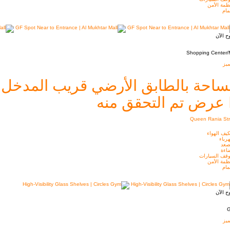
ظمة الأمن
ام
ح الآن
Shopping Center/M
يز
احة بالطابق الأرضي قريب المدخل |  Mukhtar Mall
عرض تم التحقق منه
Queen Rania Str
يف الهواء
رباء
صعد
اءة
قف السيارات
ظمة الأمن
ام
ح الآن
يز