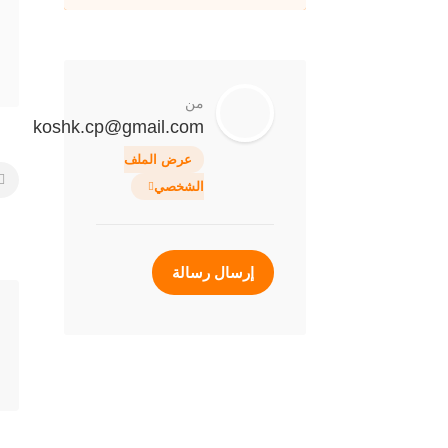
من
koshk.cp@gmail.com
ال
عرض الملف
الشخصي
بي
ال
إرسال رسالة