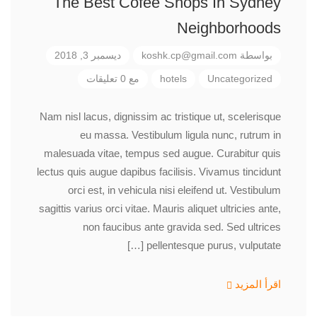
The Best Cofee Shops In Sydney
Neighborhoods
بواسطة
koshk.cp@gmail.com
ديسمبر 3, 2018
Uncategorized
hotels
مع 0 تعليقات
Nam nisl lacus, dignissim ac tristique ut, scelerisque
eu massa. Vestibulum ligula nunc, rutrum in
malesuada vitae, tempus sed augue. Curabitur quis
lectus quis augue dapibus facilisis. Vivamus tincidunt
orci est, in vehicula nisi eleifend ut. Vestibulum
sagittis varius orci vitae. Mauris aliquet ultricies ante,
non faucibus ante gravida sed. Sed ultrices
pellentesque purus, vulputate […]
اقرأ المزيد