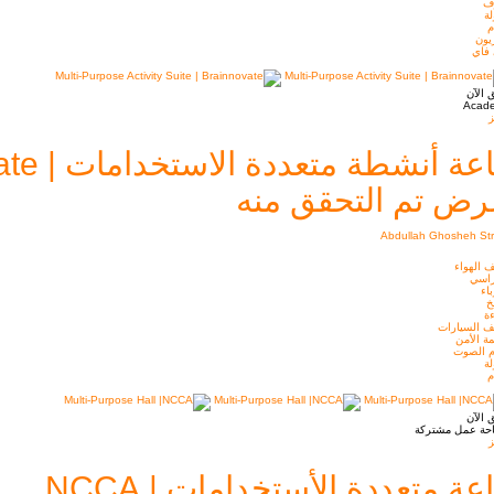
ف
ة
م
يون
 فاي
 الآن
Acad
ز
عة أنشطة متعددة الاستخدامات | Brainnovate
ض تم التحقق منه
Abdullah Ghosheh Str
 الهواء
راسي
اء
خ
ة
ف السيارات
ة الأمن
م الصوت
ة
م
 الآن
حة عمل مشتركة
ز
عة متعددة الأستخدامات | NCCA