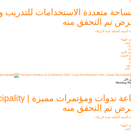
حة متعددة الاستخدامات للتدريب والاجتماعات|  | Zarqa Municipality
ض تم التحقق منه
 التنمية المحلية بلدية الزرقاء
 الهواء
راسي
اء
ة
ة الأمن
م الصوت
ة
م
يون
 فاي
 الآن
Meeting R
ز
ة ندوات ومؤتمرات مميزة | Local Development Unit | Zarqa Municipality
ض تم التحقق منه
 التنمية المحلية بلدية الزرقاء
 الهواء
راسي