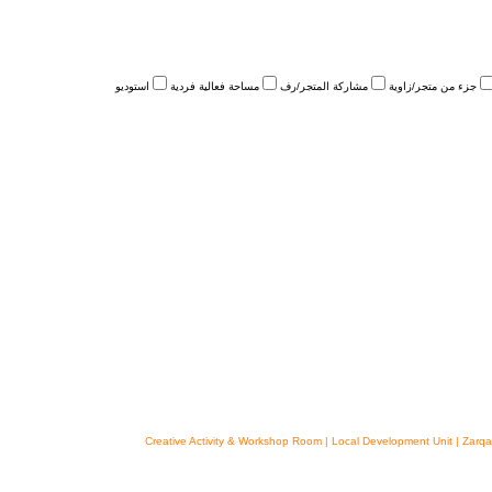
جزء من متجر/زاوية
مشاركة المتجر/رف
مساحة فعالية فردية
استوديو