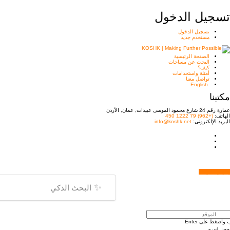
تسجيل الدخول
تسجيل الدخول
مستخدم جديد
الصفحة الرئيسية
البحث عن مساحات
كيف؟
أمثلة واستخدامات
تواصل معنا
English
مكتبنا
عمارة رقم 24 شارع محمود الموسى عبيدات, عمان, الأردن
الهاتف:
(+962) 79 1222 450
البريد الإلكتروني:
info@koshk.net
إظهار الخريطة
✨
 واضغط على Enter
حجز فوري