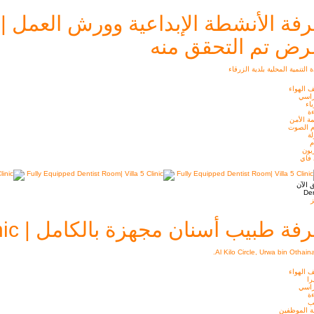
ة الأنشطة الإبداعية وورش العمل | ocal Development Unit | Zarqa Municipality
ض تم التحقق منه
 التنمية المحلية بلدية الزرقاء
 الهواء
راسي
اء
ة
ة الأمن
م الصوت
ة
م
يون
 فاي
 الآن
Den
ز
فة طبيب أسنان مجهزة بالكامل | Villa 5 Clinic
Al Kilo Circle, Urwa bin Othaina
 الهواء
را
راسي
ة
ب
ة الموظفين