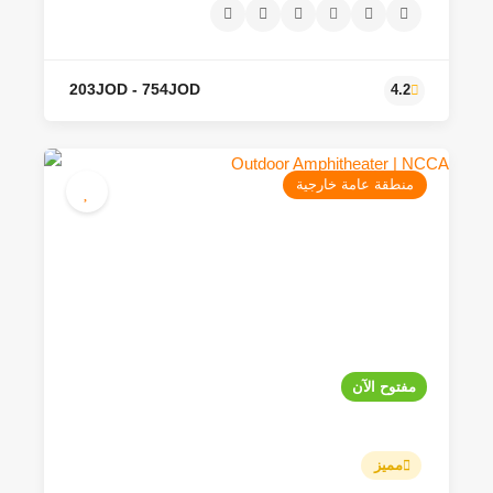
منطقة عامة خارجية
203JOD - 754JOD
4.2
مفتوح الآن
مميز