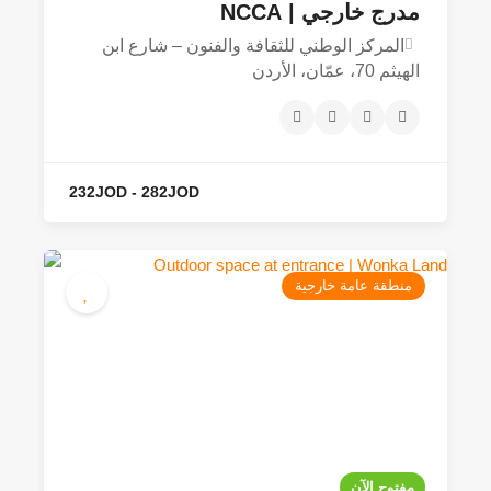
مدرج خارجي | NCCA
المركز الوطني للثقافة والفنون – شارع ابن
الهيثم 70، عمّان، الأردن
منطقة عامة خارجية
232JOD - 282JOD
مفتوح الآن