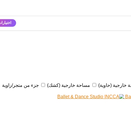
اختيارا
 خارجية (حاوية)
مساحة خارجية (كشك)
جزء من متجر/زاوية