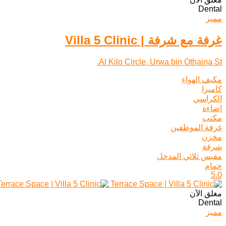
Dental
مميز
غرفة مع شرفة | Villa 5 Clinic
Al Kilo Circle, Urwa bin Othaina St.
مكيف الهواء
كاميرا
الكراسي
إضاءة
مكتب
غرفة الموظفين
مخزن
شرفة
مقبس ثلاثي المدخل
حمام
5.0
مغلق الآن
Dental
مميز