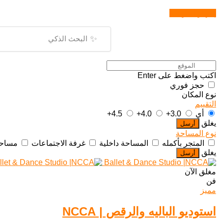
إظهار الخريطة
✨
اكتب واضغط على Enter
حجز فوري
نوع المكان
التقييم
أي
3.0+
4.0+
4.5+
يغلق
أرسل
نوع المساحة
المتجر بأكمله
المساحة داخلية
غرفة الاجتماعات
مساحة
يغلق
أرسل
مغلق الآن
فن
مميز
استوديو الباليه والرقص | NCCA