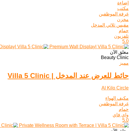
إضاءة
مكتب
غرفة الموظفين
مخزن
مقبس ثلاثي المدخل
حمام
تلفزيون
5.0
مغلق الآن
Beauty Clinic
مميز
حائط للعرض عند المدخل | Villa 5 Clinic
Al Kilo Circle
مكيف الهواء
غرفة الموظفين
حمام
واي فاي
5.0
مغلق الآن