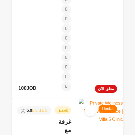
100JOD
مغلق الآن
Dental
(2)
5.0
مميز
غرفة
مع