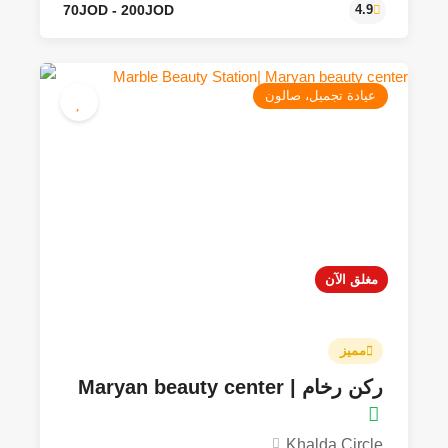
عيادة تجميل، صالون
70JOD - 200JOD
4.9
مغلق الآن
مميز
ركن رخام | Maryan beauty center
Khalda Circle