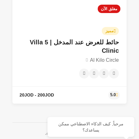
مغلق الآن
30JOD - 250JOD
4.9
مميز
حائط للعرض عند المدخل | Villa 5
Clinic
Al Kilo Circle
مرحباً, كيف الذكاء الاصطناعي ممكن
يساعدك؟
© جميع الحقوق محفوظة.