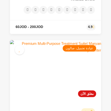
عيادة تجميل، صالون
60JOD - 200JOD
4.9
مغلق الآن