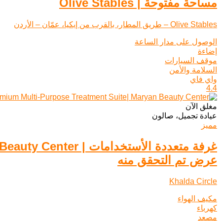
مساحة مفتوحة | Olive Stables
Olive Stables – طريق المطار، بالقرب من إيكيا، عمّان – الأردن
الوصول على مدار الساعة
إضاءة
موقف السيارات
السلامة والأمن
واي فاي
4.4
مغلق الآن
عيادة تجميل، صالون
مميز
غرفة متعددة الأستخدامات | Maryan Beauty Center
عرض تم التحقق منه
Khalda Circle
مكيف الهواء
كهرباء
مصعد