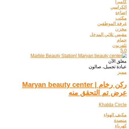
كاميرا
الكراسي
إضاءة
مكتب
غرفة الموظفين
مخزن
مقبس ثلاثي المدخل
حمام
تلفزيون
5.0
مغلق الآن
عيادة تجميل، صالون
مميز
ركن رخام | Maryan beauty center
عرض تم التحقق منه
Khalda Circle
مكيف الهواء
منضدة
كهرباء