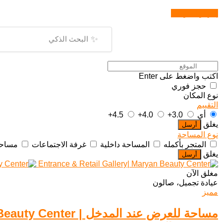
إظهار الخريطة
✨
اكتب واضغط على Enter
حجز فوري
نوع المكان
التقييم
أي
3.0+
4.0+
4.5+
يغلق
أرسل
نوع المساحة
المتجر بأكمله
المساحة داخلية
غرفة الاجتماعات
مساحة
يغلق
أرسل
مغلق الآن
عيادة تجميل، صالون
مميز
مساحة للعرض عند المدخل | Maryan Beauty Center