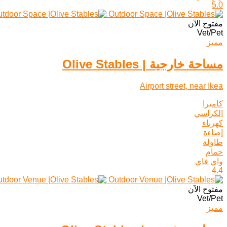
5.0
مفتوح الآن
Vet/Pet
مميز
مساحة خارجية | Olive Stables
Airport street, near Ikea
كاميرا
الكراسي
كهرباء
إضاءة
طاولة
حمام
واي فاي
4.4
مفتوح الآن
Vet/Pet
مميز