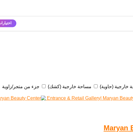
اختيارا
 خارجية (حاوية)
مساحة خارجية (كشك)
جزء من متجر/زاوية