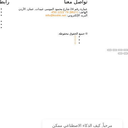
تواصل معنا
رابط
عمارة رقم 24 شارع محمود الموسى عبيدات, عمان, الأردن
الهاتف:
(+962) 79 1222 450
البريد الإلكتروني:
info@koshk.net
© جميع الحقوق محفوظة.
مرحباً, كيف الذكاء الاصطناعي ممكن