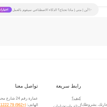
✨
اختيارا
رابط سريعة
تواصل معنا
كيف؟
عمارة رقم 24 شارع محمود الموسى عبيدات, عمان, الأردن
تجارتك. بشروطك!
الهاتف:
(+962) 79 1222 450
أمثلة واستخدامات