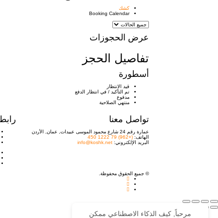
كشك
Booking Calendar
عرض الحجوزات
تفاصيل الحجز
أسطورة
قيد الانتظار
تم التأكيد / في انتظار الدفع
مدفوع
منتهي الصلاحية
تواصل معنا
رابط
عمارة رقم 24 شارع محمود الموسى عبيدات, عمان, الأردن
الهاتف:
(+962) 79 1222 450
البريد الإلكتروني:
info@koshk.net
© جميع الحقوق محفوظة.
مرحباً, كيف الذكاء الاصطناعي ممكن