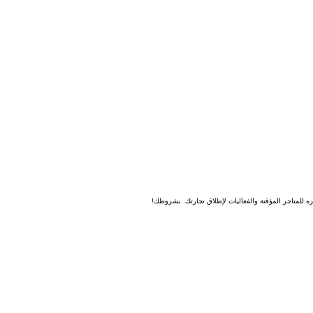
 للمتاجر المؤقتة والفعاليات لإطلاق تجارتك. بشروطك!